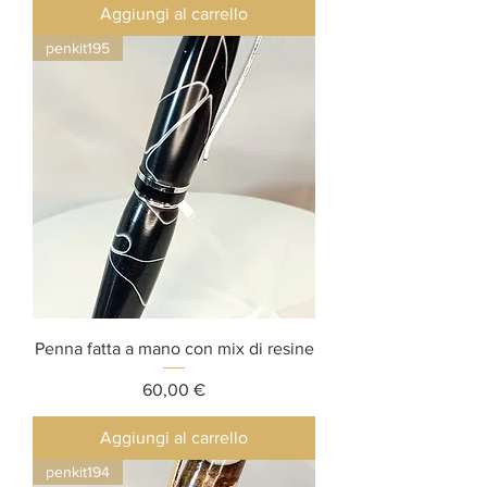
Aggiungi al carrello
penkit195
Penna fatta a mano con mix di resine
Prezzo
60,00 €
Aggiungi al carrello
penkit194