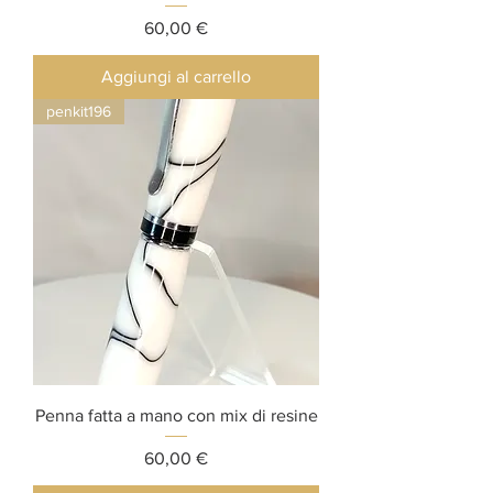
Prezzo
60,00 €
Aggiungi al carrello
penkit196
Penna fatta a mano con mix di resine
Prezzo
60,00 €