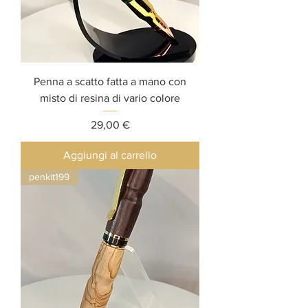
Penna a scatto fatta a mano con
misto di resina di vario colore
Prezzo
29,00 €
Aggiungi al carrello
penkit199