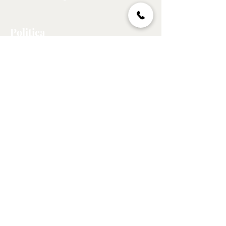
Politica
Spedizioni e resi
Politica negozio
Privacy Policy
Metodi di pagamento
GDPR
Acquista
Tutti i prodotti
Novità
Più venduti
Assistenza clienti
Tel:
329 273 6393