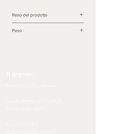
Reso del prodotto
Non è previsto il reso del prodotto
Peso
orientativo
Il negozio
Martinsicuro (TE) | Abruzzo
Lunedì - Venerdì: 08:00 - 19.00
Sabato: 08:00 - 12:00
Tel:
329 273 6393
Email:
foxnet13@gmail.com