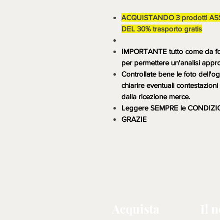
ACQUISTANDO 3 prodotti A
DEL 30% trasporto gratis
IMPORTANTE tutto come da foto,
per permettere un'analisi appr
Controllate bene le foto dell'og
chiarire eventuali contestazio
dalla ricezione merce.
Leggere SEMPRE le CONDIZI
GRAZIE
Acquista
Il 