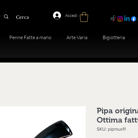
Accedi
Penne Fatte a mano
Arte Varia
Bigiotteria
Pipa origi
Ottima fat
SKU: pipmux11