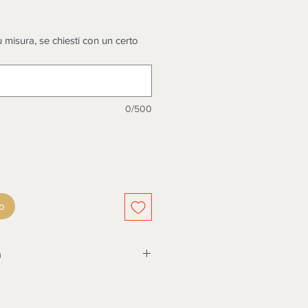
zo
 misura, se chiesti con un certo
0/500
lo
a
SSERE TASSATIVAMENTE
A CONSEGNA, DOPO 3 GIORNI