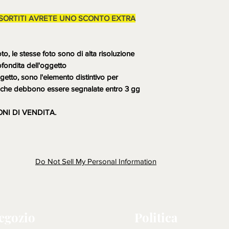
NON SARANNO POS
Non sono accettati r
SSORTITI AVRETE UNO SCONTO EXTRA
non funzionasse o co
in esame il reso dopo
contestazione, rottu
 le stesse foto sono di alta risoluzione
dell'arrivo della mer
ofondita dell'oggetto
considerazione, com
getto, sono l'elemento distintivo per
N.B. LA MERCE (SE
ni che debbono essere segnalate entro 3 gg
DOVRA' ESSERE RI
DELL'ACQUIRENTE 
ONI DI VENDITA.
CONTROLLATA, D
MOSTRARE DIFETTI
non saranno fatti acc
all'acquirente a spes
ultime sono da consi
Do Not Sell My Personal Information
descrizione e mostran
vendita.
Iscrivetevi sul sito 
www.emporioartigiano.
negozio
Politica
sconto extra 10% per 6