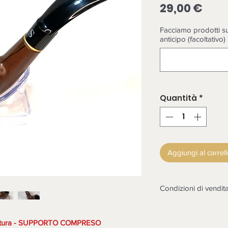
Prez
29,00 €
Facciamo prodotti su
anticipo (facoltativo)
Quantità
*
Aggiungi al carrel
Condizioni di vendit
LA MERCE DEVE E
CONTROLLATA ALL
 fattura - SUPPORTO COMPRESO