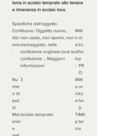
lama in acciaio temprato alto tenace
e rimanenza in acciaio inox.
Specifiche dell'oggetto
Con
Nuovo: Oggetto nuovo,
M
W
dizi
non usato, non aperto, non
o
or
one
danneggiato, nella
d
ks
:
confezione originale (ove la
el
ho
confezione ... Maggiori
lo
p
informazioni
:
PR
O
Nu
3
M
W
mer
a
or
o di
rc
ks
pez
a:
ho
zi:
p
Mat
acciaio temprato
Ti
Mili
erial
p
tar
e
o:
e
dell