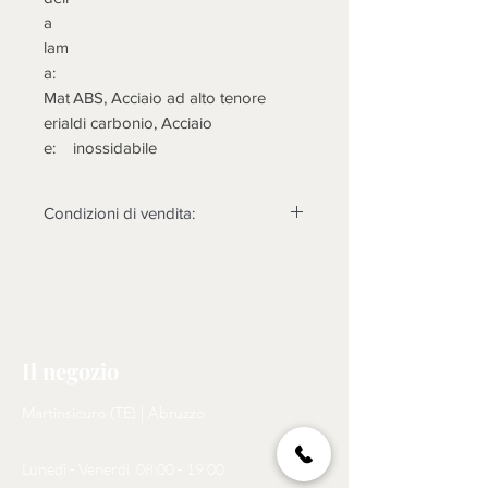
a
lam
a:
Mat
ABS, Acciaio ad alto tenore
erial
di carbonio, Acciaio
e:
inossidabile
Condizioni di vendita:
VEDERE SUL SITO
Il negozio
Martinsicuro (TE) | Abruzzo
Lunedì - Venerdì: 08:00 - 19.00