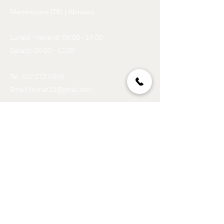
Martinsicuro (TE) | Abruzzo
Lunedì - Venerdì: 08:00 - 19.00
Sabato: 08:00 - 12:00
Tel:
329 273 6393
Email:
foxnet13@gmail.com
Politica
Spedizioni e resi
Politica negozio
Privacy Policy
Metodi di pagamento
GDPR
Acquista