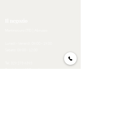
Il negozio
Martinsicuro (TE) | Abruzzo
Lunedì - Venerdì: 08:00 - 19.00
Sabato: 08:00 - 12:00
Tel:
329 273 6393
Email:
foxnet13@gmail.com
Politica
Spedizioni e resi
Politica negozio
Privacy Policy