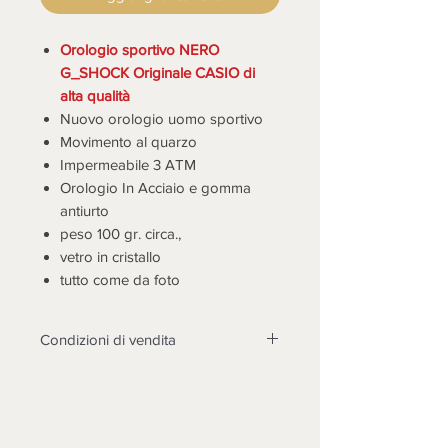
Orologio sportivo NERO
G_SHOCK Originale CASIO di
alta qualità
Nuovo orologio uomo sportivo
Movimento al quarzo
Impermeabile 3 ATM
Orologio In Acciaio e gomma
antiurto
peso 100 gr. circa.,
vetro in cristallo
tutto come da foto
Condizioni di vendita
LA MERCE DEVE ESSERE
TASSATIVAMENTE CONTROLLATA
ALLA CONSEGNA, DOPO 3 GIORNI
NON SARANNO POSSIBILI