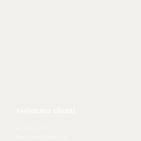
ce, non saranno prese in
e motivo di reso.
 ACCETTATO IL RESO)
SPEDITA A CARICO
E SE LA MERCE, UNA VOLTA
OVESSE FUNZIONARE NON
 NON PRESENTI SULLE FOTO,
rediti e l'oggetto sarà rispedito
e sue. Tutto come in foto, queste
derarsi parte integrante della
o l'esatto stato dell'oggetto in
E-commerce:
it (login in alto a destra).
 mesi agli iscritti
Assistenza clienti
Tel: 329 273 6393
Email:
foxnet13@gmail.com