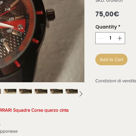
SKU: orofer01
Pric
75,00€
Quantity
*
Add to Cart
Condizioni di vendit
LA MERCE DEVE E
CONTROLLATA ALL
NON SARANNO POS
ERRARI Squadra Corse quarzo cinta
Non sono accettati r
non funzionasse o co
o
in esame il reso dopo
iapponese
contestazione, rottu