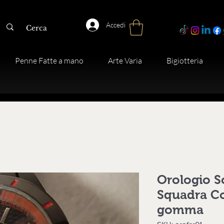
Accedi
Penne Fatte a mano
Arte Varia
Bigiotteria
Orologio S
Squadra Co
gomma