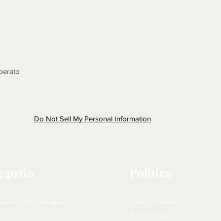
dell'arrivo della mer
considerazione, com
N.B. LA MERCE (SE
DOVRA' ESSERE RI
DELL'ACQUIRENTE 
CONTROLLATA, D
MOSTRARE DIFETTI
mperato
non saranno fatti acc
all'acquirente a spes
ultime sono da consi
descrizione e mostran
Do Not Sell My Personal Information
vendita.
Iscrivetevi sul sito 
www.emporioartigiano.
sconto extra 10% per 6
negozio
Politica
sicuro (TE) | Abruzzo
Spedizioni e resi
Politica negozio