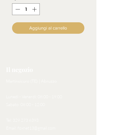
Aggiungi al carrello
Il negozio
Martinsicuro (TE) | Abruzzo
Lunedì - Venerdì: 08:00 - 19.00
Sabato: 08:00 - 12:00
Tel:
329 273 6393
Email:
foxnet13@gmail.com