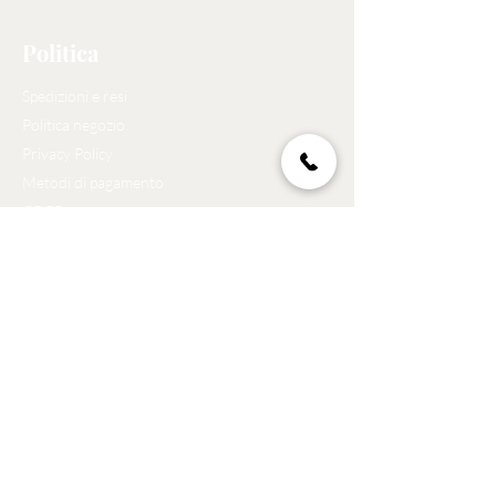
Politica
Spedizioni e resi
Politica negozio
Privacy Policy
Metodi di pagamento
GDPR
Acquista
Tutti i prodotti
Novità
Più venduti
Assistenza clienti
Tel:
329 273 6393
Email:
foxnet13@gmail.com