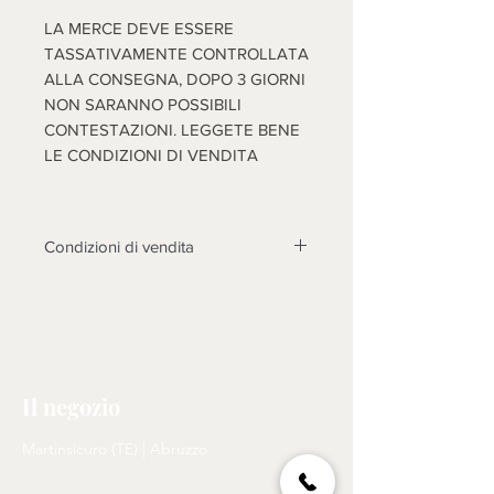
LA MERCE DEVE ESSERE
TASSATIVAMENTE CONTROLLATA
ALLA CONSEGNA, DOPO 3 GIORNI
NON SARANNO POSSIBILI
CONTESTAZIONI. LEGGETE BENE
LE CONDIZIONI DI VENDITA
Condizioni di vendita
Non sono accettati resi su questo
prodotto, solo se non funzionasse o
cose diverse dalle foto, si prenderà
in esame il reso dopo l'invio di foto
tema della contestazione, rotture non
Il negozio
riscontrate al momento dell'arrivo
della merce, non saranno prese in
Martinsicuro (TE) | Abruzzo
considerazione, come motivo di
reso. N.B. LA MERCE (SE