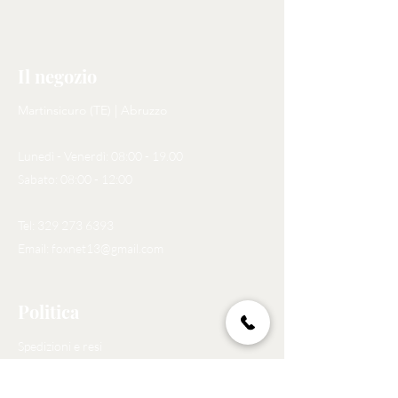
Il negozio
Martinsicuro (TE) | Abruzzo
Lunedì - Venerdì: 08:00 - 19.00
Sabato: 08:00 - 12:00
Tel:
329 273 6393
Email:
foxnet13@gmail.com
Politica
Spedizioni e resi
Politica negozio
Privacy Policy