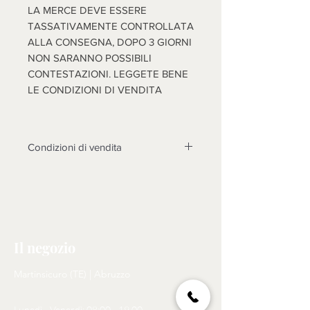
LA MERCE DEVE ESSERE
TASSATIVAMENTE CONTROLLATA
ALLA CONSEGNA, DOPO 3 GIORNI
NON SARANNO POSSIBILI
CONTESTAZIONI. LEGGETE BENE
LE CONDIZIONI DI VENDITA
Condizioni di vendita
Non sono accettati resi su questo
prodotto, solo se non funzionasse o
cose diverse dalle foto, si prenderà
in esame il reso dopo l'invio di foto
tema della contestazione, rotture non
Il negozio
riscontrate al momento dell'arrivo
della merce, non saranno prese in
Martinsicuro (TE) | Abruzzo
considerazione, come motivo di
reso. N.B. LA MERCE (SE
Lunedì - Venerdì: 08:00 - 19.00
ACCETTATO IL RESO)