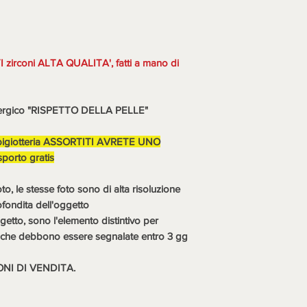
contestazione, rottu
dell'arrivo della mer
considerazione, com
N.B. LA MERCE (SE
I zirconi ALTA QUALITA', fatti a mano di
DOVRA' ESSERE RI
DELL'ACQUIRENTE 
CONTROLLATA, D
nallergico "RISPETTO DELLA PELLE"
MOSTRARE DIFETTI
non saranno fatti acc
bigiotteria ASSORTITI AVRETE UNO
all'acquirente a spes
orto gratis
ultime sono da consi
descrizione e mostran
 le stesse foto sono di alta risoluzione
vendita.
ofondita dell'oggetto
Iscrivetevi sul sito 
getto, sono l'elemento distintivo per
www.emporioartigiano.
ni che debbono essere segnalate entro 3 gg
sconto extra 10% per 6
ONI DI VENDITA.