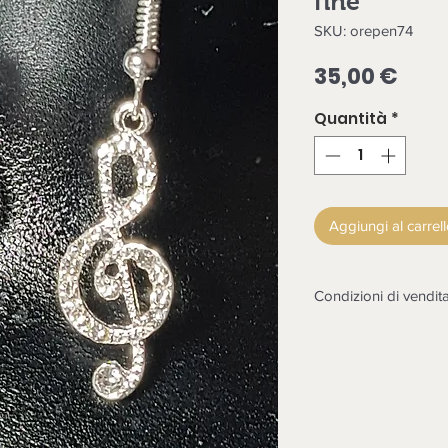
fine
SKU: orepen74
Prez
35,00 €
Quantità
*
Aggiungi al carrel
Condizioni di vendit
LA MERCE DEVE E
CONTROLLATA ALL
NON SARANNO POS
Non sono accettati r
non funzionasse o co
in esame il reso dopo