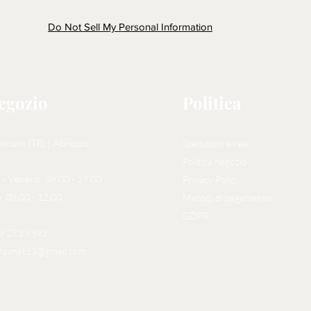
Do Not Sell My Personal Information
negozio
Politica
sicuro (TE) | Abruzzo
Spedizioni e resi
Politica negozio
 - Venerdì: 08:00 - 19.00
Privacy Policy
: 08:00 - 12:00
Metodi di pagamento
GDPR
29 273 6393
foxnet13@gmail.com