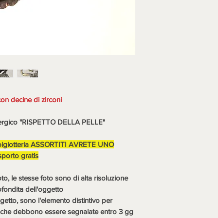
considerazione, com
N.B. LA MERCE (SE
DOVRA' ESSERE RI
DELL'ACQUIRENTE 
CONTROLLATA, D
MOSTRARE DIFETTI
non saranno fatti acc
all'acquirente a spes
ultime sono da consi
descrizione e mostran
con decine di zirconi
vendita.
Iscrivetevi sul sito 
nallergico "RISPETTO DELLA PELLE"
www.emporioartigiano.
sconto extra 10% per 6
bigiotteria ASSORTITI AVRETE UNO
orto gratis
 le stesse foto sono di alta risoluzione
ofondita dell'oggetto
getto, sono l'elemento distintivo per
ni che debbono essere segnalate entro 3 gg