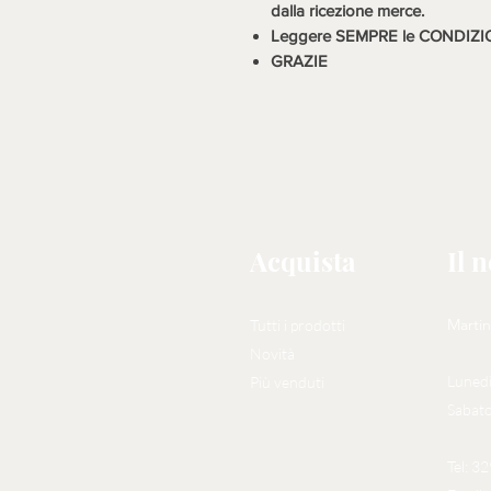
dalla ricezione merce.
Leggere SEMPRE le CONDIZI
GRAZIE
Acquista
Il 
Martin
Tutti i prodotti
Novità
Lunedì
Più venduti
Sabato
Tel: 3