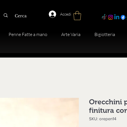
Accedi
Penne Fatte a mano
Arte Varia
Bigiotteria
Orecchini p
finitura co
SKU: orepen14