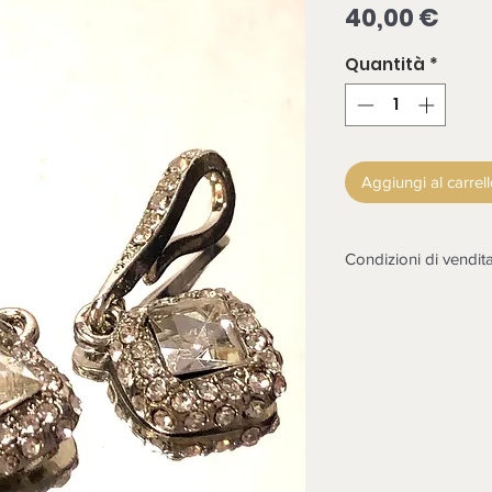
Pre
40,00 €
Quantità
*
Aggiungi al carrel
Condizioni di vendit
LA MERCE DEVE E
CONTROLLATA ALL
NON SARANNO POS
Non sono accettati r
non funzionasse o co
in esame il reso dopo
contestazione, rottu
dell'arrivo della mer