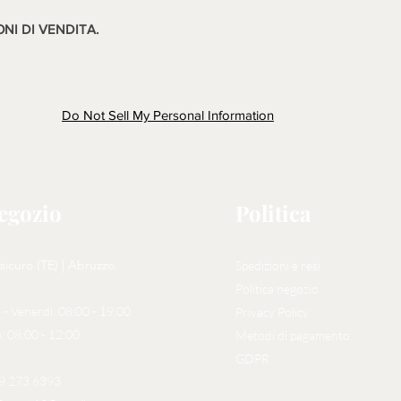
ONI DI VENDITA.
Do Not Sell My Personal Information
negozio
Politica
sicuro (TE) | Abruzzo
Spedizioni e resi
Politica negozio
 - Venerdì: 08:00 - 19.00
Privacy Policy
: 08:00 - 12:00
Metodi di pagamento
GDPR
29 273 6393