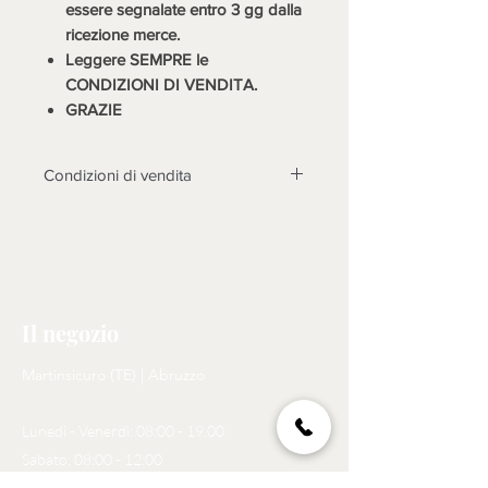
essere segnalate entro 3 gg dalla
ricezione merce.
Leggere SEMPRE le
CONDIZIONI DI VENDITA.
GRAZIE
Condizioni di vendita
LA MERCE DEVE ESSERE
TASSATIVAMENTE CONTROLLATA
ALLA CONSEGNA, DOPO 3 GIORNI
NON SARANNO POSSIBILI
CONTESTAZIONI.
Il negozio
Non sono accettati resi su questo
prodotto, solo se non funzionasse o
Martinsicuro (TE) | Abruzzo
cose diverse dalle foto, si prenderà
in esame il reso dopo l'invio di foto
Lunedì - Venerdì: 08:00 - 19.00
tema della contestazione, rotture non
riscontrate almomento dell'arrivo
Sabato: 08:00 - 12:00
della merce, non saranno prese in