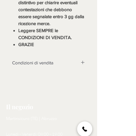
distintivo per chiarire eventuali
contestazioni che debbono
essere segnalate entro 3 gg dalla
ricezione merce.
Leggere SEMPRE le
CONDIZIONI DI VENDITA.
GRAZIE
Condizioni di vendita
LA MERCE DEVE ESSERE
TASSATIVAMENTE CONTROLLATA
ALLA CONSEGNA, DOPO 3 GIORNI
NON SARANNO POSSIBILI
CONTESTAZIONI.
Il negozio
Non sono accettati resi su questo
prodotto, solo se non funzionasse o
Martinsicuro (TE) | Abruzzo
cose diverse dalle foto, si prenderà
in esame il reso dopo l'invio di foto
Lunedì - Venerdì: 08:00 - 19.00
tema della contestazione, rotture non