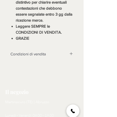
distintivo per chiarire eventuali
contestazioni che debbono
essere segnalate entro 3 gg dalla
ricezione merce.
Leggere SEMPRE le
CONDIZIONI DI VENDITA.
GRAZIE
Condizioni di vendita
LA MERCE DEVE ESSERE
TASSATIVAMENTE CONTROLLATA
ALLA CONSEGNA, DOPO 3 GIORNI
NON SARANNO POSSIBILI
CONTESTAZIONI.
Il negozio
Non sono accettati resi su questo
prodotto, solo se non funzionasse o
Martinsicuro (TE) | Abruzzo
cose diverse dalle foto, si prenderà
in esame il reso dopo l'invio di foto
Lunedì - Venerdì: 08:00 - 19.00
tema della contestazione, rotture non