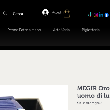
Accedi
Penne Fatte a mano
Arte Varia
Bigiotteria
MEGIR Orol
uomo di lu
SKU: oromgr03