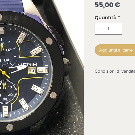
Pre
55,00 €
Quantità
*
Aggiungi al carrel
Condizioni di vendit
LA MERCE DEVE E
CONTROLLATA ALL
NON SARANNO POS
Non sono accettati r
non funzionasse o co
in esame il reso dopo
contestazione, rottu
dell'arrivo della mer