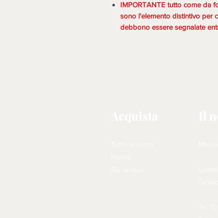
IMPORTANTE tutto come da foto,
sono l'elemento distintivo per c
debbono essere segnalate entr
Acquista
Il 
Martin
Tutti i prodotti
Novità
Lunedì
Più venduti
Sabato
Tel: 3