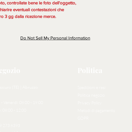
 controllate bene le foto dell'oggetto,
hiarire eventuali contestazioni che
o 3 gg dalla ricezione merce.
Do Not Sell My Personal Information
negozio
Politica
sicuro (TE) | Abruzzo
Spedizioni e resi
Politica negozio
 - Venerdì: 08:00 - 19.00
Privacy Policy
: 08:00 - 12:00
Metodi di pagamento
GDPR
29 273 6393