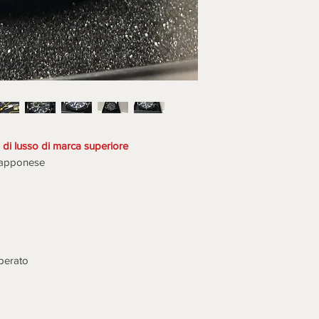
considerazione, com
N.B. LA MERCE (SE
DOVRA' ESSERE RI
DELL'ACQUIRENTE 
CONTROLLATA, D
MOSTRARE DIFETTI
non saranno fatti acc
all'acquirente a spes
ultime sono da consi
descrizione e mostran
di lusso di marca superiore
vendita.
iapponese
Iscrivetevi sul sito 
www.emporioartigiano.
sconto extra 10% per 6
mperato