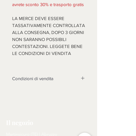
avrete sconto 30% e trasporto gratis
LA MERCE DEVE ESSERE
TASSATIVAMENTE CONTROLLATA
ALLA CONSEGNA, DOPO 3 GIORNI
NON SARANNO POSSIBILI
CONTESTAZIONI. LEGGETE BENE
LE CONDIZIONI DI VENDITA
Condizioni di vendita
Non sono accettati resi su questo
prodotto, solo se non funzionasse o
cose diverse dalle foto, si prenderà
in esame il reso dopo l'invio di foto
tema della contestazione, rotture non
Il negozio
riscontrate al momento dell'arrivo
della merce, non saranno prese in
Martinsicuro (TE) | Abruzzo