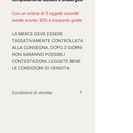
Con un ordine di 3 oggetti assortiti
avrete sconto 30% e trasporto gratis
LA MERCE DEVE ESSERE
TASSATIVAMENTE CONTROLLATA
ALLA CONSEGNA, DOPO 3 GIORNI
NON SARANNO POSSIBILI
CONTESTAZIONI. LEGGETE BENE
LE CONDIZIONI DI VENDITA
Condizioni di vendita
Non sono accettati resi su questo
prodotto, solo se non funzionasse o
cose diverse dalle foto, si prenderà
in esame il reso dopo l'invio di foto
tema della contestazione, rotture non