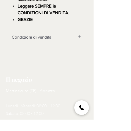
Leggere SEMPRE le
CONDIZIONI DI VENDITA.
GRAZIE
Condizioni di vendita
LA MERCE DEVE ESSERE
TASSATIVAMENTE CONTROLLATA
ALLA CONSEGNA, DOPO 3 GIORNI
NON SARANNO POSSIBILI
CONTESTAZIONI.
Il negozio
Non sono accettati resi su questo
prodotto, solo se non funzionasse o
Martinsicuro (TE) | Abruzzo
cose diverse dalle foto, si prenderà
in esame il reso dopo l'invio di foto
Lunedì - Venerdì: 08:00 - 19.00
tema della contestazione, rotture non
riscontrate almomento dell'arrivo
Sabato: 08:00 - 12:00
della merce, non saranno prese in
considerazione, come motivo di
Tel:
329 273 6393