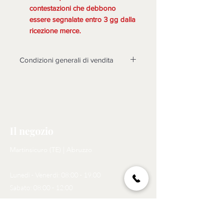
contestazioni che debbono
essere segnalate entro 3 gg dalla
ricezione merce.
Condizioni generali di vendita
LA MERCE DEVE ESSERE
TASSATIVAMENTE CONTROLLATA
ALLA CONSEGNA, DOPO 3 GIORNI
NON SARANNO POSSIBILI
CONTESTAZIONI.
Il negozio
Non sono accettati resi su questo
prodotto, solo se non funzionasse o
Martinsicuro (TE) | Abruzzo
cose diverse dalle foto, si prenderà
in esame il reso dopo l'invio di foto
Lunedì - Venerdì: 08:00 - 19.00
tema della contestazione, rotture non
riscontrate al momento dell'arrivo
Sabato: 08:00 - 12:00
della merce, non saranno prese in
considerazione (passati i 3
Tel:
329 273 6393
gg.) come motivo di reso. N.B. LA