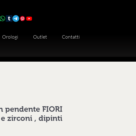
Orologi
Outlet
Contatti
n pendente FIORI
zirconi , dipinti