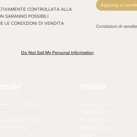
Aggiungi al carrel
ATIVAMENTE CONTROLLATA ALLA
N SARANNO POSSIBILI
E LE CONDIZIONI DI VENDITA
Condizioni di vendit
Non sono accettati r
non funzionasse o co
in esame il reso dopo
Do Not Sell My Personal Information
contestazione, rottu
dell'arrivo della mer
considerazione, com
(SE ACCETTATO IL
negozio
Politica
RISPEDITA A CARI
MERCE, UNA VOLT
FUNZIONARE O MO
sicuro (TE) | Abruzzo
Spedizioni e resi
PRESENTI SULLE FOTO
l'oggetto sarà risped
Politica negozio
 - Venerdì: 08:00 - 19.00
Privacy Policy
: 08:00 - 12:00
Metodi di pagamento
GDPR