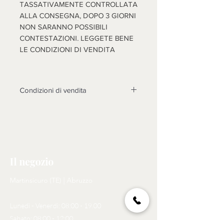
TASSATIVAMENTE CONTROLLATA
ALLA CONSEGNA, DOPO 3 GIORNI
NON SARANNO POSSIBILI
CONTESTAZIONI. LEGGETE BENE
LE CONDIZIONI DI VENDITA
Condizioni di vendita
Non sono accettati resi su questo
prodotto, solo se non funzionasse o
cose diverse dalle foto, si prenderà
in esame il reso dopo l'invio di foto
tema della contestazione, rotture non
Il negozio
riscontrate al momento dell'arrivo
della merce, non saranno prese in
Martinsicuro (TE) | Abruzzo
considerazione, come motivo di
reso. N.B. LA MERCE (SE
Lunedì - Venerdì: 08:00 - 19.00
ACCETTATO IL RESO)
DOVRA' ESSERE RISPEDITA A
Sabato: 08:00 - 12:00