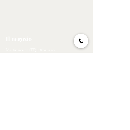
Il negozio
Martinsicuro (TE) | Abruzzo
Lunedì - Venerdì: 08:00 - 19.00
Sabato: 08:00 - 12:00
Tel:
329 273 6393
Email:
foxnet13@gmail.com
Politica
Spedizioni e resi