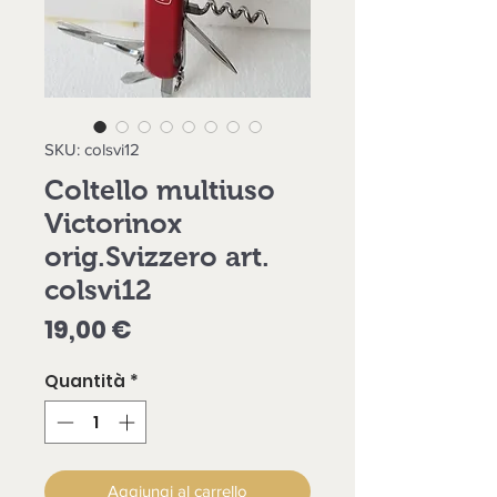
SKU: colsvi12
Coltello multiuso
Victorinox
orig.Svizzero art.
colsvi12
Prezzo
19,00 €
Quantità
*
Aggiungi al carrello