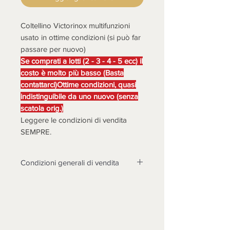
Coltellino Victorinox multifunzioni
usato in ottime condizioni (si può far
passare per nuovo)
Se comprati a lotti (2 - 3 - 4 - 5 ecc) il
costo è molto più basso (Basta
contattarci)Ottime condizioni, quasi
indistinguibile da uno nuovo (senza
scatola orig.)
Leggere le condizioni di vendita
SEMPRE.
Condizioni generali di vendita
LA MERCE DEVE ESSERE
TASSATIVAMENTE CONTROLLATA
ALLA CONSEGNA, DOPO 3 GIORNI
NON SARANNO POSSIBILI
CONTESTAZIONI.