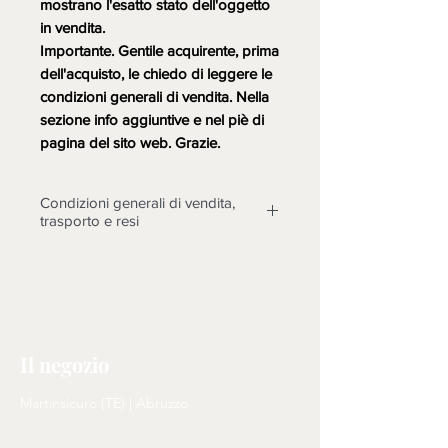
mostrano l'esatto stato dell'oggetto
in vendita.
Importante. Gentile acquirente, prima
dell'acquisto, le chiedo di leggere le
condizioni generali di vendita. Nella
sezione info aggiuntive e nel piè di
pagina del sito web. Grazie.
Condizioni generali di vendita,
trasporto e resi
Gentile acquirente, per favore prima
dell'acquisto le chiedo di leggere
quanto riportato sotto:
Disclaimers:
LA MERCE DEVE ESSERE
Il negozio
TASSATIVAMENTE
CONTROLLATA ALLA
Martinsicuro (TE) | Abruzzo
CONSEGNA, DOPO 3 GIORNI
NON SARANNO POSSIBILI