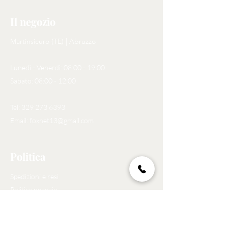
Il negozio
Martinsicuro (TE) | Abruzzo
Lunedì - Venerdì: 08:00 - 19.00
Sabato: 08:00 - 12:00
Tel:
329 273 6393
Email:
foxnet13@gmail.com
Politica
Spedizioni e resi
Politica negozio
Privacy Policy
Metodi di pagamento