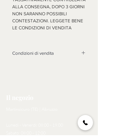
ALLA CONSEGNA, DOPO 3 GIORNI
NON SARANNO POSSIBILI
CONTESTAZIONI. LEGGETE BENE
LE CONDIZIONI DI VENDITA
Condizioni di vendita
Non sono accettati resi su questo
prodotto, solo se non funzionasse o
cose diverse dalle foto, si prenderà
in esame il reso dopo l'invio di foto
tema della contestazione, rotture non
Il negozio
riscontrate al momento dell'arrivo
della merce, non saranno prese in
Martinsicuro (TE) | Abruzzo
considerazione, come motivo di
reso. N.B. LA MERCE (SE
Lunedì - Venerdì: 08:00 - 19.00
ACCETTATO IL RESO)
DOVRA' ESSERE RISPEDITA A
Sabato: 08:00 - 12:00