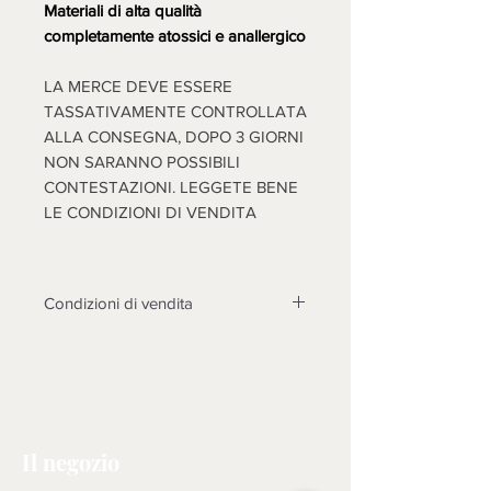
Materiali di alta qualità
completamente atossici e anallergico
LA MERCE DEVE ESSERE
TASSATIVAMENTE CONTROLLATA
ALLA CONSEGNA, DOPO 3 GIORNI
NON SARANNO POSSIBILI
CONTESTAZIONI. LEGGETE BENE
LE CONDIZIONI DI VENDITA
Condizioni di vendita
Non sono accettati resi su questo
prodotto, solo se non funzionasse o
cose diverse dalle foto, si prenderà
in esame il reso dopo l'invio di foto
tema della contestazione, rotture non
Il negozio
riscontrate al momento dell'arrivo
della merce, non saranno prese in