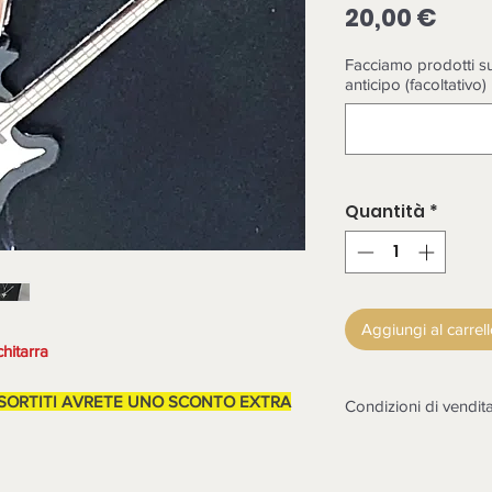
Prez
20,00 €
Facciamo prodotti su
anticipo (facoltativo)
Quantità
*
Aggiungi al carrel
hitarra
SSORTITI AVRETE UNO SCONTO EXTRA
Condizioni di vendit
LA MERCE DEVE E
CONTROLLATA ALL