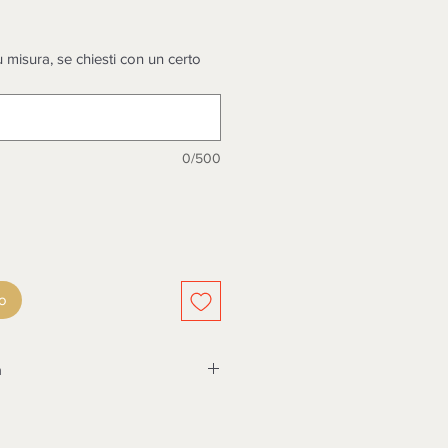
zo
 misura, se chiesti con un certo
0/500
lo
a
SSERE TASSATIVAMENTE
A CONSEGNA, DOPO 3 GIORNI