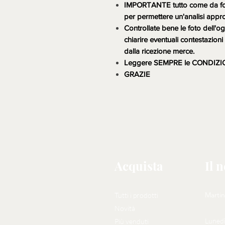
IMPORTANTE tutto come da foto,
per permettere un'analisi appr
Controllate bene le foto dell'og
chiarire eventuali contestazio
dalla ricezione merce.
Leggere SEMPRE le CONDIZI
GRAZIE
Acquista
Il 
Martin
Tutti i prodotti
Novità
Lunedì
Più venduti