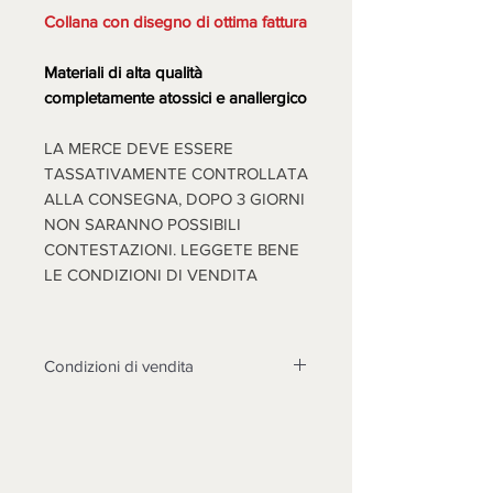
Collana con disegno di ottima fattura
Materiali di alta qualità
completamente atossici e anallergico
LA MERCE DEVE ESSERE
TASSATIVAMENTE CONTROLLATA
ALLA CONSEGNA, DOPO 3 GIORNI
NON SARANNO POSSIBILI
CONTESTAZIONI. LEGGETE BENE
LE CONDIZIONI DI VENDITA
Condizioni di vendita
Non sono accettati resi su questo
prodotto, solo se non funzionasse o
cose diverse dalle foto, si prenderà
in esame il reso dopo l'invio di foto