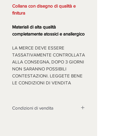
Collana con disegno di qualità e
finitura
Materiali di alta qualità
completamente atossici e anallergico
LA MERCE DEVE ESSERE
TASSATIVAMENTE CONTROLLATA
ALLA CONSEGNA, DOPO 3 GIORNI
NON SARANNO POSSIBILI
CONTESTAZIONI. LEGGETE BENE
LE CONDIZIONI DI VENDITA
Condizioni di vendita
Non sono accettati resi su questo
prodotto, solo se non funzionasse o
cose diverse dalle foto, si prenderà