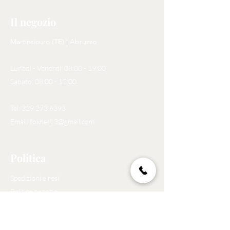
Il negozio
Martinsicuro (TE) | Abruzzo
Lunedì - Venerdì: 08:00 - 19.00
Sabato: 08:00 - 12:00
Tel:
329 273 6393
Email:
foxnet13@gmail.com
Politica
Spedizioni e resi
Politica negozio
Privacy Policy
Metodi di pagamento