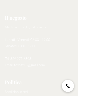
Il negozio
Martinsicuro (TE) | Abruzzo
Lunedì - Venerdì: 08:00 - 19.00
Sabato: 08:00 - 12:00
Tel:
329 273 6393
Email:
foxnet13@gmail.com
Politica
Spedizioni e resi
Politica negozio
Privacy Policy