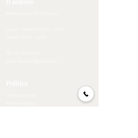
Il negozio
Martinsicuro (TE) | Abruzzo
Lunedì - Venerdì: 08:00 - 19.00
Sabato: 08:00 - 12:00
Tel:
329 273 6393
Email:
foxnet13@gmail.com
Politica
Spedizioni e resi
Politica negozio
Privacy Policy
Metodi di pagamento
GDPR