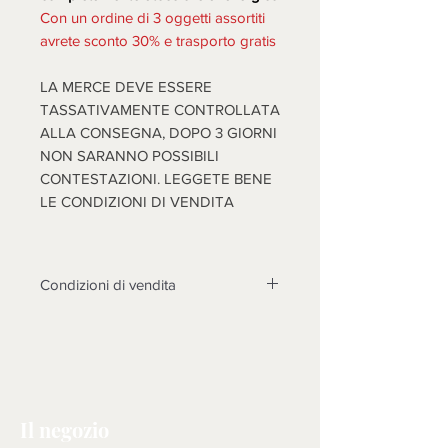
Con un ordine di 3 oggetti assortiti
avrete sconto 30% e trasporto gratis
LA MERCE DEVE ESSERE
TASSATIVAMENTE CONTROLLATA
ALLA CONSEGNA, DOPO 3 GIORNI
NON SARANNO POSSIBILI
CONTESTAZIONI. LEGGETE BENE
LE CONDIZIONI DI VENDITA
Condizioni di vendita
Non sono accettati resi su questo
prodotto, solo se non funzionasse o
cose diverse dalle foto, si prenderà
in esame il reso dopo l'invio di foto
tema della contestazione, rotture non
Il negozio
riscontrate al momento dell'arrivo