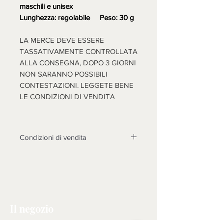
maschili e unisex
Lunghezza: regolabile Peso: 30 g
LA MERCE DEVE ESSERE
TASSATIVAMENTE CONTROLLATA
ALLA CONSEGNA, DOPO 3 GIORNI
NON SARANNO POSSIBILI
CONTESTAZIONI. LEGGETE BENE
LE CONDIZIONI DI VENDITA
Condizioni di vendita
Non sono accettati resi su questo
prodotto, solo se non funzionasse o
cose diverse dalle foto, si prenderà
in esame il reso dopo l'invio di foto
tema della contestazione, rotture non
Il negozio
riscontrate al momento dell'arrivo