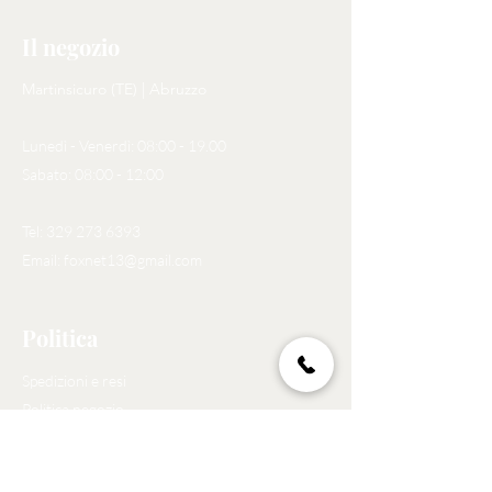
Il negozio
Martinsicuro (TE) | Abruzzo
Lunedì - Venerdì: 08:00 - 19.00
Sabato: 08:00 - 12:00
Tel:
329 273 6393
Email:
foxnet13@gmail.com
Politica
Spedizioni e resi
Politica negozio
Privacy Policy
Metodi di pagamento