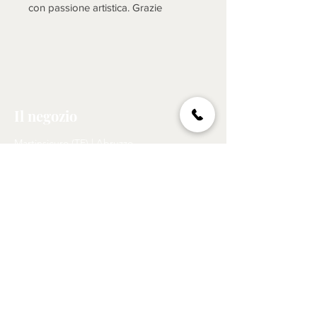
con passione artistica. Grazie
Il negozio
Martinsicuro (TE) | Abruzzo
Lunedì - Venerdì: 08:00 - 19.00
Sabato: 08:00 - 12:00
Tel:
329 273 6393
Email:
foxnet13@gmail.com
Politica