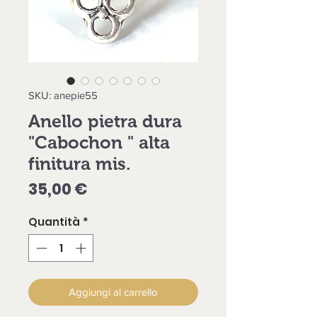
SKU: anepie55
Anello pietra dura
"Cabochon " alta
finitura mis.
Prezzo
35,00 €
Quantità
*
Aggiungi al carrello