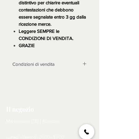
distintivo per chiarire eventuali
contestazioni che debbono
essere segnalate entro 3 gg dalla
ricezione merce.
Leggere SEMPRE le
CONDIZIONI DI VENDITA.
GRAZIE
Condizioni di vendita
LA MERCE DEVE ESSERE
TASSATIVAMENTE CONTROLLATA
ALLA CONSEGNA, DOPO 3 GIORNI
NON SARANNO POSSIBILI
CONTESTAZIONI.
Il negozio
Non sono accettati resi su questo
prodotto, solo se non funzionasse o
Martinsicuro (TE) | Abruzzo
cose diverse dalle foto, si prenderà
in esame il reso dopo l'invio di foto
Lunedì - Venerdì: 08:00 - 19.00
tema della contestazione, rotture non