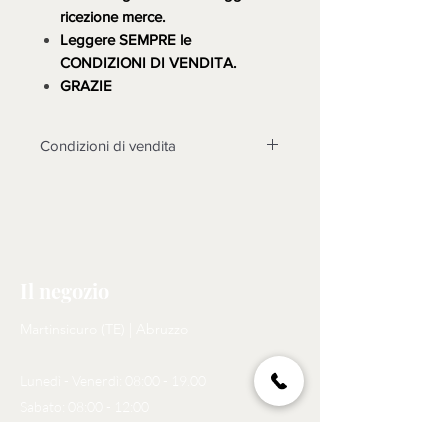
ricezione merce.
Leggere SEMPRE le
CONDIZIONI DI VENDITA.
GRAZIE
Condizioni di vendita
LA MERCE DEVE ESSERE
TASSATIVAMENTE CONTROLLATA
ALLA CONSEGNA, DOPO 3 GIORNI
NON SARANNO POSSIBILI
CONTESTAZIONI.
Il negozio
Non sono accettati resi su questo
prodotto, solo se non funzionasse o
Martinsicuro (TE) | Abruzzo
cose diverse dalle foto, si prenderà
in esame il reso dopo l'invio di foto
Lunedì - Venerdì: 08:00 - 19.00
tema della contestazione, rotture non
riscontrate almomento dell'arrivo
Sabato: 08:00 - 12:00
della merce, non saranno prese in
considerazione, come motivo di