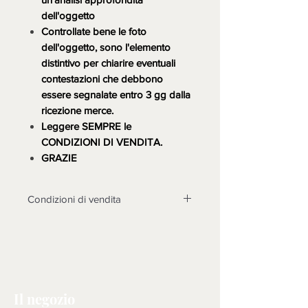
dell'oggetto
Controllate bene le foto
dell'oggetto, sono l'elemento
distintivo per chiarire eventuali
contestazioni che debbono
essere segnalate entro 3 gg dalla
ricezione merce.
Leggere SEMPRE le
CONDIZIONI DI VENDITA.
GRAZIE
Condizioni di vendita
LA MERCE DEVE ESSERE
TASSATIVAMENTE CONTROLLATA
ALLA CONSEGNA, DOPO 3 GIORNI
NON SARANNO POSSIBILI
CONTESTAZIONI.
Il negozio
Non sono accettati resi su questo