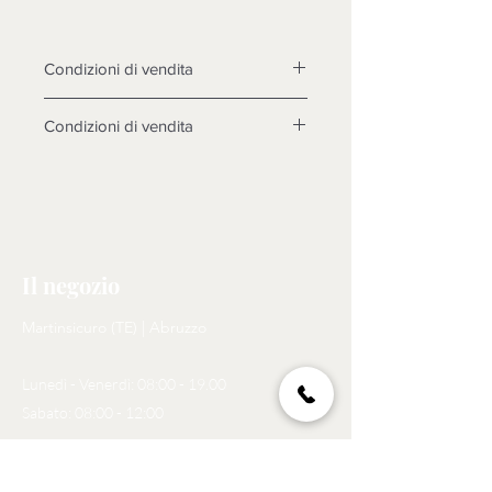
Condizioni di vendita
Condizioni di vendita
LA MERCE DEVE ESSERE
TASSATIVAMENTE CONTROLLATA
ALLA CONSEGNA, DOPO 3 GIORNI
NON SARANNO POSSIBILI
CONTESTAZIONI.
Il negozio
Non sono accettati resi su questo
prodotto, solo se non funzionasse o
Martinsicuro (TE) | Abruzzo
cose diverse dalle foto, si prenderà
in esame il reso dopo l'invio di foto
Lunedì - Venerdì: 08:00 - 19.00
tema della contestazione, rotture non
riscontrate al momento dell'arrivo
Sabato: 08:00 - 12:00
della merce, non saranno prese in
considerazione, come motivo di
Tel:
329 273 6393
reso. N.B. LA MERCE (SE