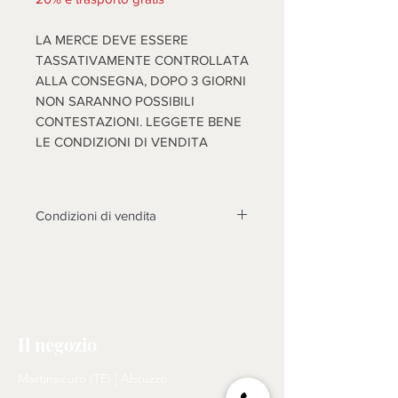
LA MERCE DEVE ESSERE
TASSATIVAMENTE CONTROLLATA
ALLA CONSEGNA, DOPO 3 GIORNI
NON SARANNO POSSIBILI
CONTESTAZIONI. LEGGETE BENE
LE CONDIZIONI DI VENDITA
Condizioni di vendita
Non sono accettati resi su questo
prodotto, solo se non funzionasse o
cose diverse dalle foto, si prenderà
in esame il reso dopo l'invio di foto
tema della contestazione, rotture non
Il negozio
riscontrate al momento dell'arrivo
della merce, non saranno prese in
Martinsicuro (TE) | Abruzzo
considerazione, come motivo di