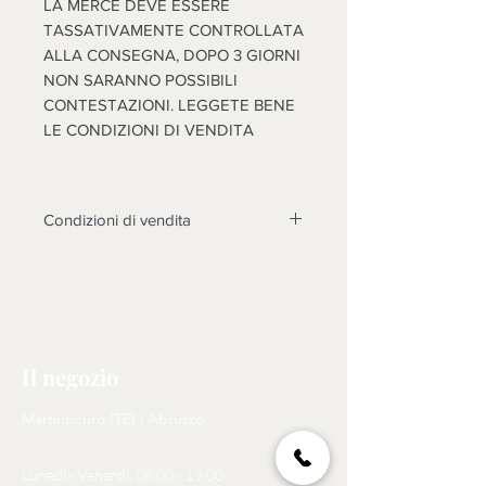
LA MERCE DEVE ESSERE
TASSATIVAMENTE CONTROLLATA
ALLA CONSEGNA, DOPO 3 GIORNI
NON SARANNO POSSIBILI
CONTESTAZIONI. LEGGETE BENE
LE CONDIZIONI DI VENDITA
Condizioni di vendita
Non sono accettati resi su questo
prodotto, solo se non funzionasse o
cose diverse dalle foto, si prenderà
in esame il reso dopo l'invio di foto
tema della contestazione, rotture non
Il negozio
riscontrate al momento dell'arrivo
della merce, non saranno prese in
Martinsicuro (TE) | Abruzzo
considerazione, come motivo di
reso. N.B. LA MERCE (SE
Lunedì - Venerdì: 08:00 - 19.00
ACCETTATO IL RESO)