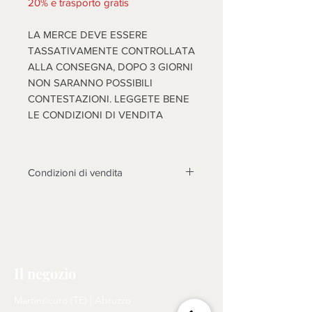
20% e trasporto gratis
LA MERCE DEVE ESSERE
TASSATIVAMENTE CONTROLLATA
ALLA CONSEGNA, DOPO 3 GIORNI
NON SARANNO POSSIBILI
CONTESTAZIONI. LEGGETE BENE
LE CONDIZIONI DI VENDITA
Condizioni di vendita
Non sono accettati resi su questo
prodotto, solo se non funzionasse o
cose diverse dalle foto, si prenderà
in esame il reso dopo l'invio di foto
tema della contestazione, rotture non
Il negozio
riscontrate al momento dell'arrivo
della merce, non saranno prese in
Martinsicuro (TE) | Abruzzo
considerazione, come motivo di