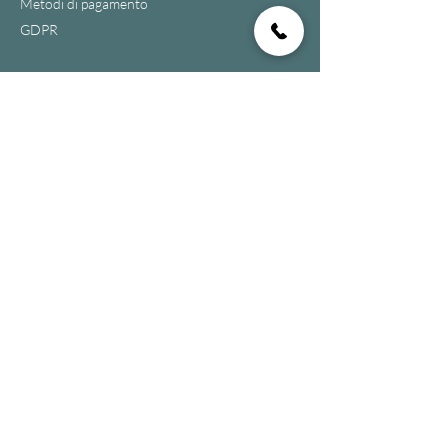
Metodi di pagamento
GDPR
Acquista
Tutti i prodotti
Novità
Più venduti
Assistenza clienti
Tel:
329 273 6393
Email:
foxnet13@gmail.com
© 2026 Tutti i diritti Riservati:
Emporio Artigiano di Giuseppe Pompilii